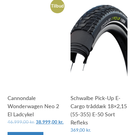
Tilbud
Cannondale
Schwalbe Pick-Up E-
Wonderwagen Neo 2
Cargo tråddæk 18×2,15
El Ladcykel
(55-355) E-50 Sort
46.999,00
kr.
38.999,00
kr.
Refleks
369,00
kr.