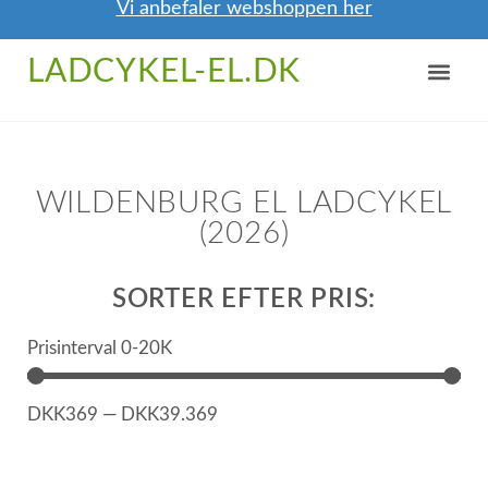
Vi anbefaler webshoppen her
NYTTIGE TIPS
OM / KONTAKT
LADCYKEL-EL.DK
WILDENBURG EL LADCYKEL
(2026)
SORTER EFTER PRIS:
Prisinterval 0-20K
DKK
369
—
DKK
39.369